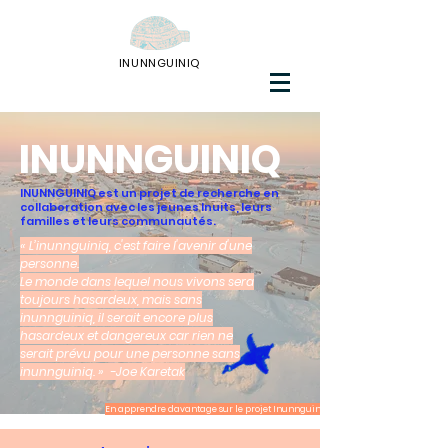
INUNNGUINIQ
INUNNGUINIQ
INUNNGUINIQ
est un projet de recherche en
collaboration avec les jeunes Inuits, leurs
familles et leurs communautés.
« L’inunnguiniq, c'est faire l'avenir d'une
personne.
Le monde dans lequel nous vivons sera
toujours hasardeux, mais sans
inunnguiniq, il serait encore plus
hasardeux et dangereux car rien ne
serait prévu pour une personne sans
inunnguiniq. »
-Joe Karetak
En apprendre davantage sur le projet Inunnguiniq